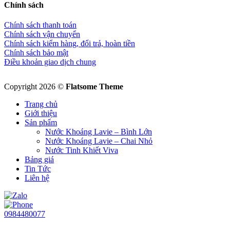
Chính sách
Chính sách thanh toán
Chính sách vận chuyển
Chính sách kiểm hàng, đổi trả, hoàn tiền
Chính sách bảo mật
Điều khoản giao dịch chung
Copyright 2026 ©
Flatsome Theme
Trang chủ
Giới thiệu
Sản phẩm
Nước Khoáng Lavie – Bình Lớn
Nước Khoáng Lavie – Chai Nhỏ
Nước Tinh Khiết Viva
Bảng giá
Tin Tức
Liên hệ
0984480077