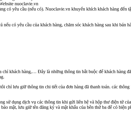
Website nuoclavie.vn
hàng có yêu cầu (nếu có). Nuoclavie.vn khuyến khích khách hàng đến 
rả nếu có yêu cầu của khách hàng, chăm sóc khách hàng sau khi bán h
 địa chỉ khách hàng,… Đây là những thông tin bắt buộc để khách hàng đă
ng.
 tôi chỉ lưu giữ thông tin chi tiết của đơn hàng đã thanh toán. các thô
g sử dụng dịch vụ các thông tin khi gửi liên hệ và hộp thư điện tử củ
bảo mật, lưu giữ tên đăng ký và mật khẩu của bên thứ ba để có biện p