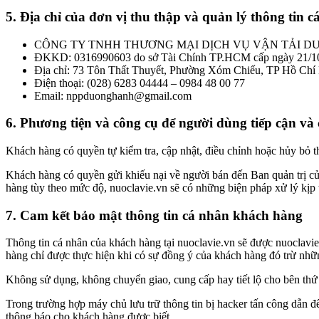
5. Địa chỉ của đơn vị thu thập và quản lý thông tin 
CÔNG TY TNHH THƯƠNG MẠI DỊCH VỤ VẬN TẢI 
ĐKKD: 0316990603 do sở Tài Chính TP.HCM cấp ngày 21/1
Địa chỉ: 73 Tôn Thất Thuyết, Phường Xóm Chiếu, TP Hồ Chí
Điện thoại: (028) 6283 04444 – 0984 48 00 77
Email: nppduonghanh@gmail.com
6. Phương tiện và công cụ để người dùng tiếp cận và
Khách hàng có quyền tự kiểm tra, cập nhật, điều chỉnh hoặc hủy bỏ t
Khách hàng có quyền gửi khiếu nại về người bán đến Ban quản trị củ
hàng tùy theo mức độ, nuoclavie.vn sẽ có những biện pháp xử lý kịp 
7. Cam kết bảo mật thông tin cá nhân khách hàng
Thông tin cá nhân của khách hàng tại nuoclavie.vn sẽ được nuoclavie.
hàng chỉ được thực hiện khi có sự đồng ý của khách hàng đó trừ nhữ
Không sử dụng, không chuyển giao, cung cấp hay tiết lộ cho bên thứ
Trong trường hợp máy chủ lưu trữ thông tin bị hacker tấn công dẫn đế
thông báo cho khách hàng được biết.