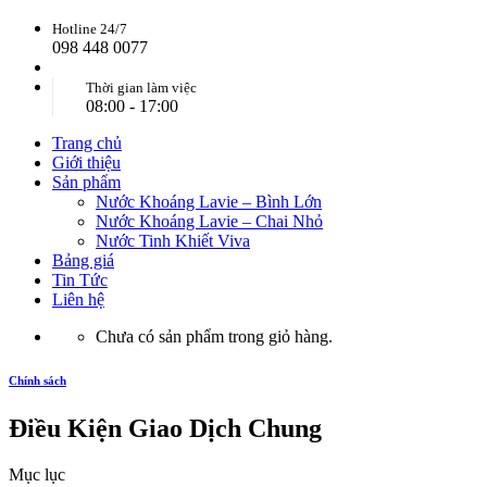
Hotline 24/7
098 448 0077
Thời gian làm việc
08:00 - 17:00
Trang chủ
Giới thiệu
Sản phẩm
Nước Khoáng Lavie – Bình Lớn
Nước Khoáng Lavie – Chai Nhỏ
Nước Tinh Khiết Viva
Bảng giá
Tin Tức
Liên hệ
Chưa có sản phẩm trong giỏ hàng.
Chính sách
Điều Kiện Giao Dịch Chung
Mục lục