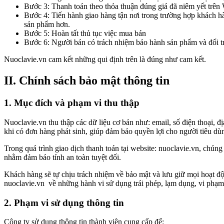
Bước 3: Thanh toán theo thỏa thuận đúng giá đã niêm yết trên 
Bước 4: Tiến hành giao hàng tận nơi trong trường hợp khách 
sản phẩm hơn.
Bước 5: Hoàn tất thủ tục việc mua bán
Bước 6: Người bán có trách nhiệm bảo hành sản phẩm và đổi t
Nuoclavie.vn cam kết những qui định trên là đúng như cam kết.
II. Chính sách bảo mật thông tin
1. Mục đích và phạm vi thu thập
Nuoclavie.vn thu thập các dữ liệu cơ bản như: email, số điện thoại,
khi có đơn hàng phát sinh, giúp đảm bảo quyền lợi cho người tiêu dù
Trong quá trình giao dịch thanh toán tại website: nuoclavie.vn, chúng
nhằm đảm báo tính an toàn tuyệt đối.
Khách hàng sẽ tự chịu trách nhiệm về bảo mật và lưu giữ mọi hoạt độn
nuoclavie.vn về những hành vi sử dụng trái phép, lạm dụng, vi phạm 
2. Phạm vi sử dụng thông tin
Công ty sử dụng thông tin thành viên cung cấp để: