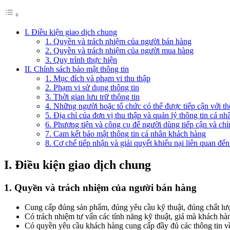
I. Điều kiện giao dịch chung
1. Quyền và trách nhiệm của người bán hàng
2. Quyền và trách nhiệm của người mua hàng
3. Quy trình thực hiện
II. Chính sách bảo mật thông tin
1. Mục đích và phạm vi thu thập
2. Phạm vi sử dụng thông tin
3. Thời gian lưu trữ thông tin
4. Những người hoặc tổ chức có thể được tiếp cận với th
5. Địa chỉ của đơn vị thu thập và quản lý thông tin cá nh
6. Phương tiện và công cụ để người dùng tiếp cận và chỉ
7. Cam kết bảo mật thông tin cá nhân khách hàng
8. Cơ chế tiếp nhận và giải quyết khiếu nại liên quan đế
I. Điều kiện giao dịch chung
1. Quyền và trách nhiệm của người bán hàng
Cung cấp đúng sản phẩm, đúng yêu cầu kỹ thuật, đúng chất l
Có trách nhiệm tư vấn các tính năng kỹ thuật, giá mà khách hà
Có quyền yêu cầu khách hàng cung cấp đầy đủ các thông tin về