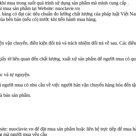
khi mua trong suốt quá trình sử dụng sản phẩm mà mình cung cấp .
i mua sản phẩm tại Website: nuoclavie.vn
 hàng có đạt các tiêu chuẩn đo lường chất lượng của pháp luật Việt N
ủa bên bán (nếu có) trước khi tiến hành mua hàng.
n vận chuyển, điều kiện đổi trả và trách nhiệm đổi trả về sau. Các điề
ấy tờ liên quan đến chất lượng, xuất xứ sản phẩm để người mua có quy
ác và tự nguyện.
khi người mua có nhu cầu về việc người bán vận chuyển hàng hóa đến tậ
và bán sản phẩm.
ite: nuoclavie.vn để đặt mua sản phẩm hoặc liên hệ trực tiếp để mua h
ng mà người mua yêu cầu