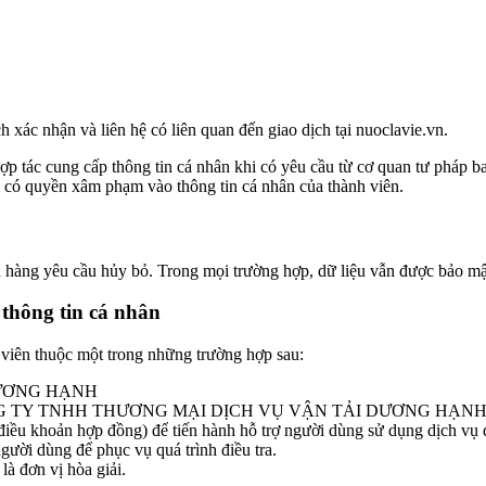
 xác nhận và liên hệ có liên quan đến giao dịch tại nuoclavie.vn.
p tác cung cấp thông tin cá nhân khi có yêu cầu từ cơ quan tư pháp bao
i có quyền xâm phạm vào thông tin cá nhân của thành viên.
 hàng yêu cầu hủy bỏ. Trong mọi trường hợp, dữ liệu vẫn được bảo mật
 thông tin cá nhân
 viên thuộc một trong những trường hợp sau:
DƯƠNG HẠNH
o CÔNG TY TNHH THƯƠNG MẠI DỊCH VỤ VẬN TẢI DƯƠNG HẠNH cung cấ
 điều khoản hợp đồng) để tiến hành hỗ trợ người dùng sử dụng dịch vụ
ười dùng để phục vụ quá trình điều tra.
à đơn vị hòa giải.